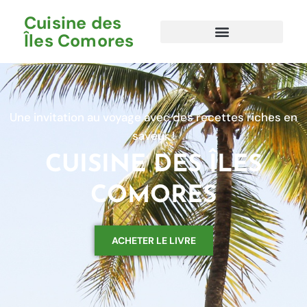
Cuisine des
Îles Comores
Une invitation au voyage avec des recettes riches en
saveur !
CUISINE DES ÎLES
COMORES
ACHETER LE LIVRE